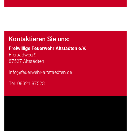
Kontaktieren Sie uns:
Freiwillige Feuerwehr Altstädten e.V.
Freibadweg 9
87527 Altstädten
info@feuerwehr-altstaedten.de
Tel.
08321 87523