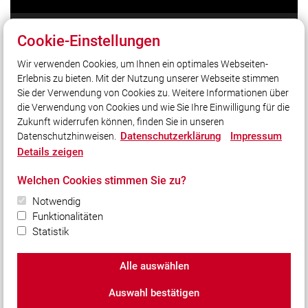
Cookie-Einstellungen
Unser Leitsatz
UNSERE FREIZEIT FÜR IHRE SICHERHEIT!
Wir verwenden Cookies, um Ihnen ein optimales Webseiten-
seit über 150 JAHREN!
Erlebnis zu bieten. Mit der Nutzung unserer Webseite stimmen
Sie der Verwendung von Cookies zu. Weitere Informationen über
RETTEN / LÖSCHEN / BERGEN / SCHÜTZEN
die Verwendung von Cookies und wie Sie Ihre Einwilligung für die
Zukunft widerrufen können, finden Sie in unseren
Datenschutzerklärung
Impressum
Datenschutzhinweisen.
Social Media
Details zeigen
Auch unterwegs immer auf dem Laufenden bleiben?
Welchen Cookies stimmen Sie zu?
Bleiben Sie mit uns in Kontakt und vernetzen Sie sich
Notwendig
mit uns!
Funktionalitäten
Statistik
Alle auswählen
© 2026 Freiwillige Feuerwehr Altstädten e.V.
Auswahl bestätigen
Impressum
|
Datenschutz
|
Cookie-Einstellungen