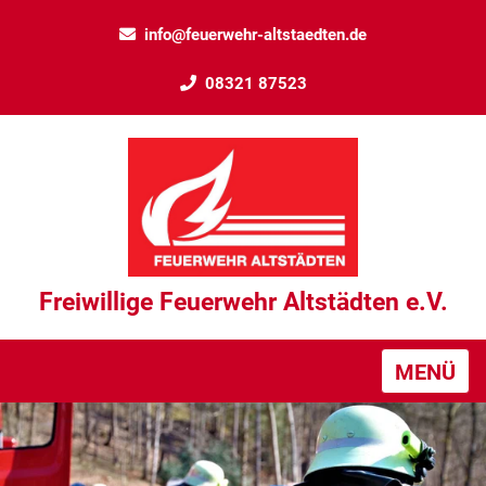
info@feuerwehr-altstaedten.de
08321 87523
Freiwillige Feuerwehr Altstädten e.V.
MENÜ